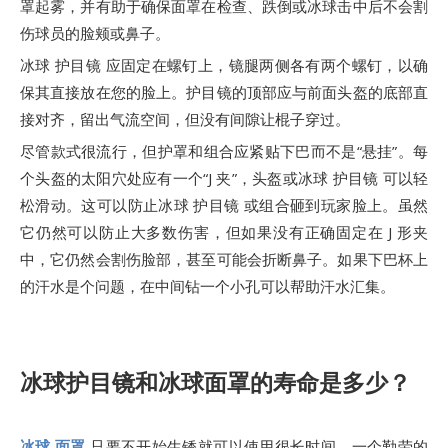
罩起雾，并有助于确保面罩在检查、跌倒或冰球击中后不会割
伤球员的脸颊或鼻子。
冰球 护目镜 应固定在螺钉上，镜腿两侧各有两个螺钉，以确
保其直接放在您的脸上。护目镜的顶部应与前面头盔的底部直
接对齐，留出气流空间，但没有间隙让棍子穿过。
尽管款式很流行，但护罩和组合应紧贴下巴而不是“悬挂”。每
个头盔的太阳穴处应有一个“J 夹”，头盔或冰球 护目镜 可以轻
松滑动。这可以防止冰球 护目镜 或组合砸到玩家脸上。虽然
它仍然可以防止大多数伤害，但如果没有正确固定在 J 形夹
中，它仍然会割伤脸部，甚至可能会折断鼻子。如果下巴杯上
的汗水是个问题，在中间钻一个小孔可以帮助汗水汇集。
冰球护目镜和冰球面罩的寿命是多少？
冰球 面罩
只要不开始生锈就可以使用很长时间。一个勤劳的