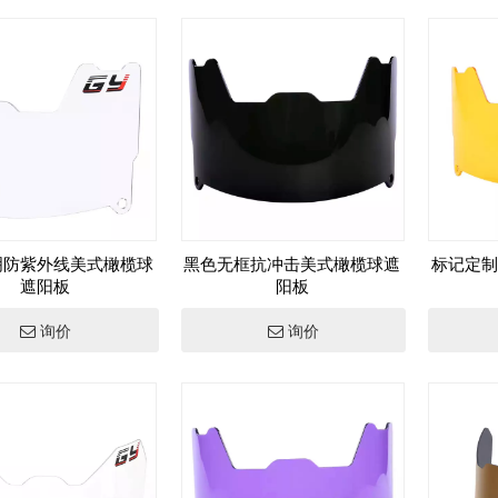
明防紫外线美式橄榄球
黑色无框抗冲击美式橄榄球遮
标记定制
遮阳板
阳板
询价
询价