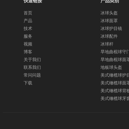
快速链接
产品类别
首页
冰球头盔
产品
冰球面罩
技术
冰球护目镜
服务
冰球配件
视频
冰球杆
博客
旱地曲棍球守
关于我们
旱地曲棍球面
联系我们
地板球头盔
常问问题
美式橄榄球护
下载
美式橄榄球面
美式橄榄球背
美式橄榄球牙