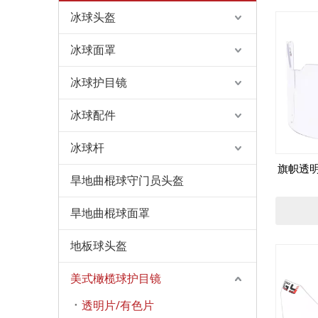
冰球头盔
冰球面罩
冰球护目镜
冰球配件
冰球杆
旗帜透
旱地曲棍球守门员头盔
旱地曲棍球面罩
地板球头盔
美式橄榄球护目镜
透明片/有色片