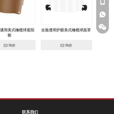
+86139
+1 (502
+86133
通用美式橄榄球遮阳
全脸透明护眼美式橄榄球面罩
板
询价
询价
微信二
联系我们