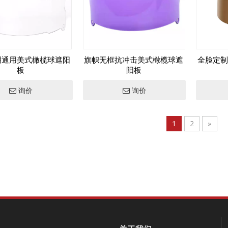
明通用美式橄榄球遮阳
旗帜无框抗冲击美式橄榄球遮
全脸定制
板
阳板
询价
询价
1
2
»