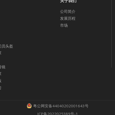
关于我们
公司简介
发展历程
市场
门员头盔
罩
目镜
罩
板
套
粤公网安备44040202001643号
ICP备2022025389号-1