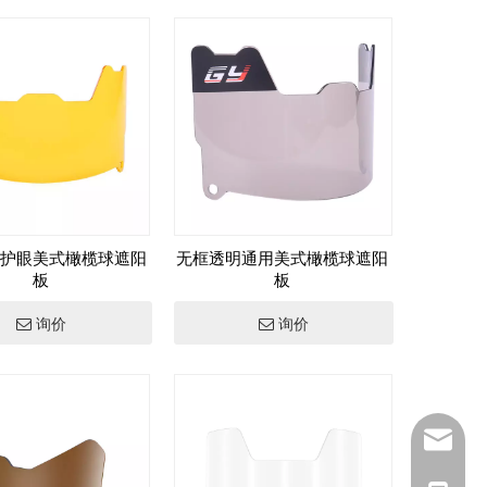
护眼美式橄榄球遮阳
无框透明通用美式橄榄球遮阳
板
板
询价
询价
inquiry