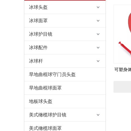
冰球头盔
冰球面罩
冰球护目镜
冰球配件
冰球杆
可塑身
旱地曲棍球守门员头盔
旱地曲棍球面罩
地板球头盔
美式橄榄球护目镜
美式橄榄球面罩