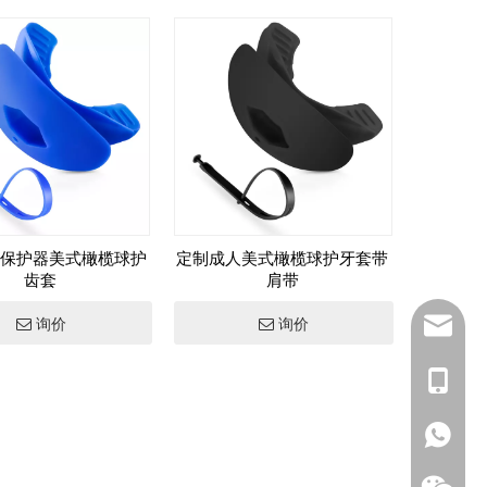
保护器美式橄榄球护
定制成人美式橄榄球护牙套带
齿套
肩带
inquiry
询价
询价
+86139
+1 (502
+86133