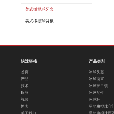
美式橄榄球牙套
美式橄榄球背板
快速链接
产品类别
首页
冰球头盔
产品
冰球面罩
技术
冰球护目镜
服务
冰球配件
视频
冰球杆
博客
旱地曲棍球守
关于我们
旱地曲棍球面