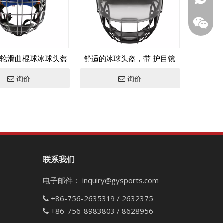
轮滑曲棍球冰球头盔
舒适的冰球头盔，带 护目镜
询价
询价
微信二
联系我们
电子邮件：
inquiry@gysports.com
+86-756-2635319 / 2632375

+86-756-8983803 / 8628956
