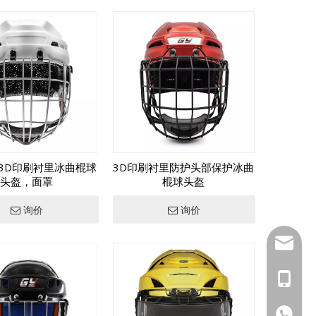
3D印刷衬里冰曲棍球
3D印刷衬里防护头部保护冰曲
头盔，面罩
棍球头盔
询价
询价
inquiry
+86139
+1 (502
+86133