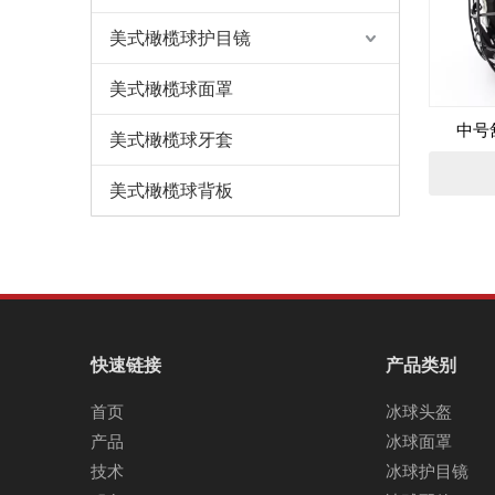
美式橄榄球护目镜
美式橄榄球面罩
中号
美式橄榄球牙套
美式橄榄球背板
快速链接
产品类别
首页
冰球头盔
产品
冰球面罩
技术
冰球护目镜