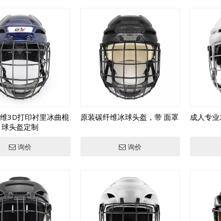
维3D打印衬里冰曲棍
原装碳纤维冰球头盔，带 面罩
成人专业
球头盔定制
询价
询价