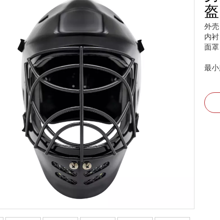
外壳
内衬
面罩
最小