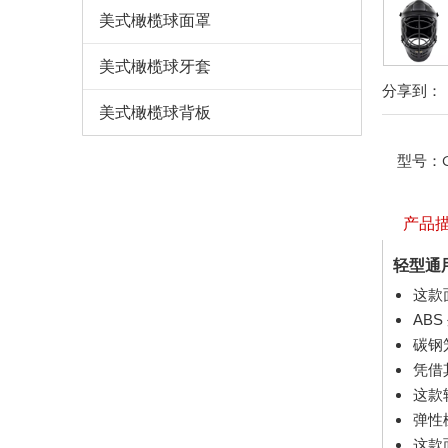
美式橄榄球面罩
美式橄榄球牙套
分享到：
美式橄榄球背板
型号：
产品
轻型通
这款
AB
碳钢
凭借
这款
弹性
这款