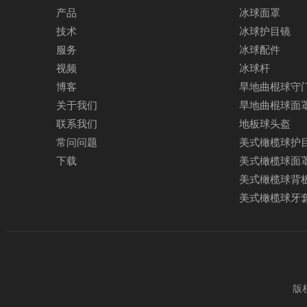
产品
冰球面罩
技术
冰球护目镜
服务
冰球配件
视频
冰球杆
博客
旱地曲棍球守
关于我们
旱地曲棍球面
联系我们
地板球头盔
常问问题
美式橄榄球护
下载
美式橄榄球面
美式橄榄球背
美式橄榄球牙
版