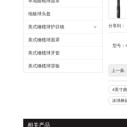
旱地曲棍球面罩
地板球头盔
分享到：
美式橄榄球护目镜
美式橄榄球面罩
型号：
美式橄榄球牙套
美式橄榄球背板
上一条:
4英寸
冰球棒
相关产品