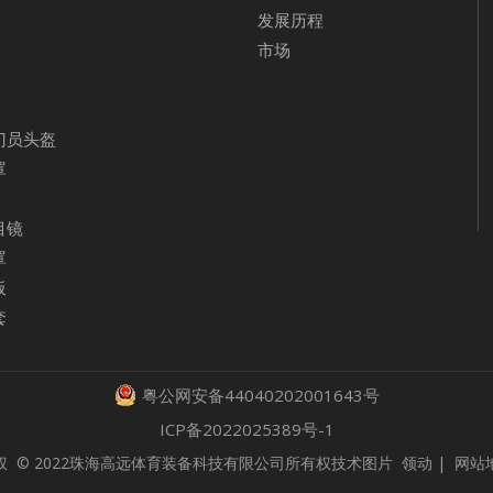
发展历程
市场
门员头盔
罩
目镜
罩
板
套
粤公网安备44040202001643号
ICP备2022025389号-1
权
© 2022珠海高远体育装备科技有限公司所有权技术图片
领动
|
网站