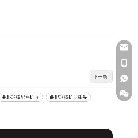
inquiry
+86139
下一条:
+1 (502
+86133
曲棍球棒配件扩展
曲棍球棒扩展插头