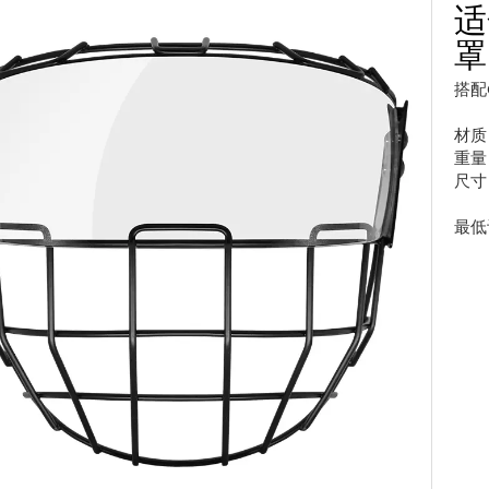
适
罩
搭配
材质：
重量
尺寸
最低