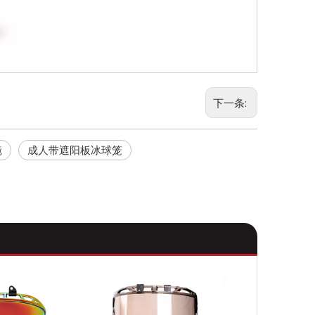
下一条:
镜
成人带遮阳板冰球笼