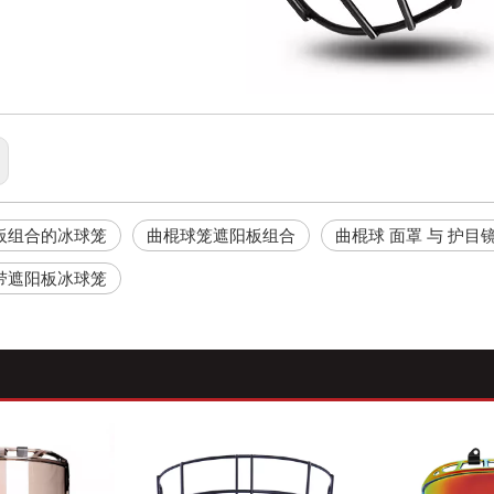
板组合的冰球笼
曲棍球笼遮阳板组合
曲棍球 面罩 与 护目
带遮阳板冰球笼