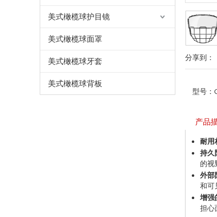
美式橄榄球护目镜
美式橄榄球面罩
分享到：
美式橄榄球牙套
美式橄榄球背板
型号：
产品
耐用
持久
的视
外部
和可
增强
担心