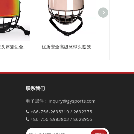
红色高强度冰球头盔笼适合冰球运动员
优质安全高级冰球头盔笼
银色头盔冰球
联系我们
电子邮件：
inquiry@gysports.com
+86-756-2635319 / 2632375

+86-756-8983803 / 8628956
