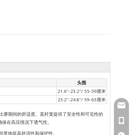
头围
21.6''-23.2''/ 55-59厘米
23.2''-24.8''/ 59-63厘米
inquiry
强比赛期间的舒适度。直杆笼提供了安全性和可见性的
+86139
确保在高压情况下透气性。
程度地提高舒适性和保护性。