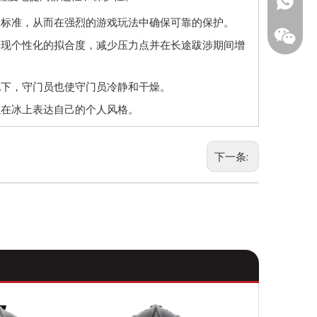
+1 (502
+86133
全标准，从而在强烈的游戏玩法中确保可靠的保护。
实现个性化的拟合度，减少压力点并在长途跋涉期间增
下，守门员也使守门员冷静和干燥。
在冰上表达自己的个人风格。
下一条:
微信二