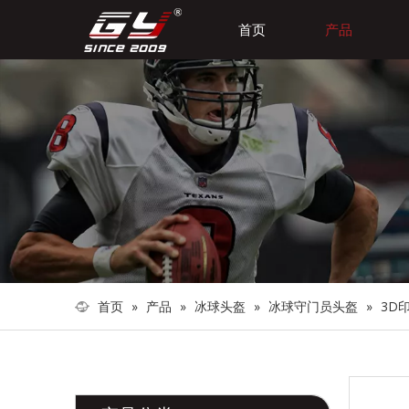
首页
产品
首页
»
产品
»
冰球头盔
»
冰球守门员头盔
»
3D