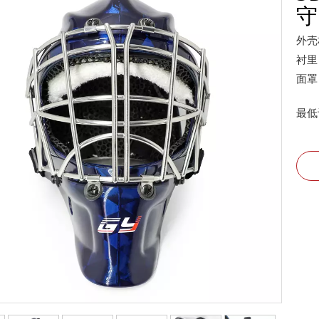
守
外壳
衬里
面罩
最低