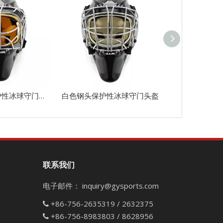
白色钢安全保护性冰球守门头盔
白色钢头保护性冰球守门头盔
白色钢头保护
联系我们
电子邮件：
inquiry@gysports.com
+86-756-2635319 / 2632375

+86-756-8983803 / 8628956
