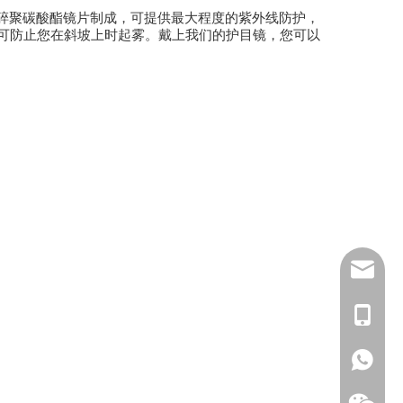
碎聚碳酸酯镜片制成，可提供最大程度的紫外线防护，
可防止您在斜坡上时起雾。戴上我们的护目镜，您可以
inquiry
+86139
+1 (502
+86133