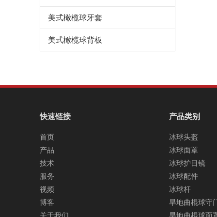
美式橄榄球牙套
美式橄榄球背板
快速链接
产品类别
首页
冰球头盔
产品
冰球面罩
技术
冰球护目镜
服务
冰球配件
视频
冰球杆
博客
旱地曲棍球守
关于我们
旱地曲棍球面