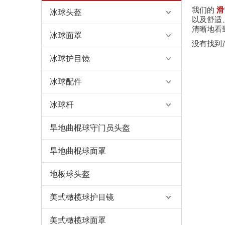
我们的
滑
冰球头盔
以及舒适
清晰地看
冰球面罩
没有找到
冰球护目镜
冰球配件
冰球杆
旱地曲棍球守门员头盔
旱地曲棍球面罩
地板球头盔
美式橄榄球护目镜
美式橄榄球面罩