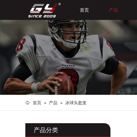
首页
产品
首页
»
产品
»
冰球头盔笼
产品分类