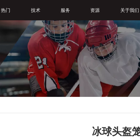
热门
技术
服务
资源
关于我们
冰球头盔