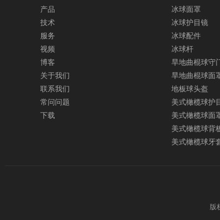
产品
冰球面罩
技术
冰球护目镜
服务
冰球配件
视频
冰球杆
博客
旱地曲棍球守
关于我们
旱地曲棍球面
联系我们
地板球头盔
常问问题
美式橄榄球护
下载
美式橄榄球面
美式橄榄球背
美式橄榄球牙
版