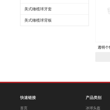
美式橄榄球牙套
美式橄榄球背板
透明个
快速链接
产品类别
首页
冰球头盔